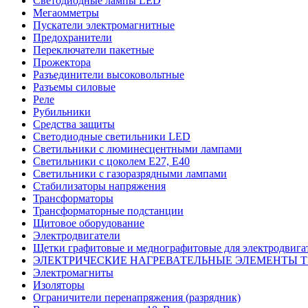
Светодиодные лампы LED
Мегаомметры
Пускатели электромагнитные
Предохранители
Переключатели пакетные
Прожектора
Разъединители высоковольтные
Разъемы силовые
Реле
Рубильники
Средства защиты
Светодиодные светильники LED
Светильники с люминесцентными лампами
Светильники с цоколем E27, Е40
Светильники с газоразрядными лампами
Стабилизаторы напряжения
Трансформаторы
Трансформаторные подстанции
Щитовое оборудование
Электродвигатели
Щетки графитовые и меднографитовые для электродвига
ЭЛЕКТРИЧЕСКИЕ НАГРЕВАТЕЛЬНЫЕ ЭЛЕМЕНТЫ 
Электромагниты
Изоляторы
Ограничители перенапряжения (разрядник)