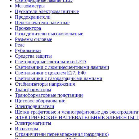
Светодиодные лампы LED
Мегаомметры
Пускатели электромагнитные
Предохранители
Переключатели пакетные
Прожектора
Разъединители высоковольтные
Разъемы силовые
Реле
Рубильники
Средства защиты
Светодиодные светильники LED
Светильники с люминесцентными лампами
Светильники с цоколем E27, Е40
Светильники с газоразрядными лампами
Стабилизаторы напряжения
Трансформаторы
Трансформаторные подстанции
Щитовое оборудование
Электродвигатели
Щетки графитовые и меднографитовые для электродвига
ЭЛЕКТРИЧЕСКИЕ НАГРЕВАТЕЛЬНЫЕ ЭЛЕМЕНТЫ 
Электромагниты
Изоляторы
Ограничители перенапряжения (разрядник)