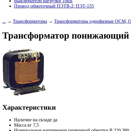
Выключатели нагрузки 10кВ
Провод обмоточный ПЭТВ-2; ПЭТ-155
...
→
Трансформаторы
→
Трансформаторы однофазные ОСМ,
Трансформатор понижающий
Характеристики
Наличие на складе
да
Масса кг
7,5
Номинальное напряжение первичной обмотки В
220,380