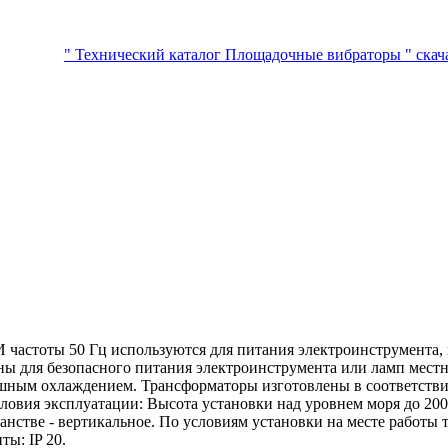
" Технический каталог Площадочные вибраторы " скач
частоты 50 Гц используются для питания электроинструмента,
для безопасного питания электроинструмента или ламп местно
шным охлаждением. Трансформаторы изготовлены в соответстви
Условия эксплуатации: Высота установки над уровнем моря до 2
ранстве - вертикальное. По условиям установки на месте работ
ты: IP 20.