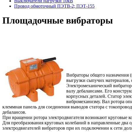
Выключатели нагрузки 10кВ
Провод обмоточный ПЭТВ-2; ПЭТ-155
Площадочные вибраторы
Вибраторы общего назначения (
выгрузки сыпучих материалов, 
Электромеханический вибратор 
валу дебалансами. Его констру
корпусных деталей. Статор эле
вибромеханизму. Вал ротора оп
клеммная панель для соединения выводов статора с токопров
дебалансов.
При вращении ротора электродвигателя возникают круговые ко
Для преобразования круговых колебаний в направленные два 
электродвигателей вибраторов при их подключении к сети до