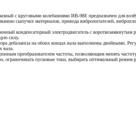
фазный с круговыми колебаниями ИВ-98Е предназначен для воз
иванию сыпучих материалов, привода вибропитателей, виброплощ
онный конденсаторный электродвигатель с короткозамкнутым ро
щую силу.
ра дебалансы на обоих концах вала выполнены двойными. Регу
 вала.
ронным преобразователем частоты, позволяющим менять частоту 
, ограничивать пусковые токи, выбирать оптимальный режим р