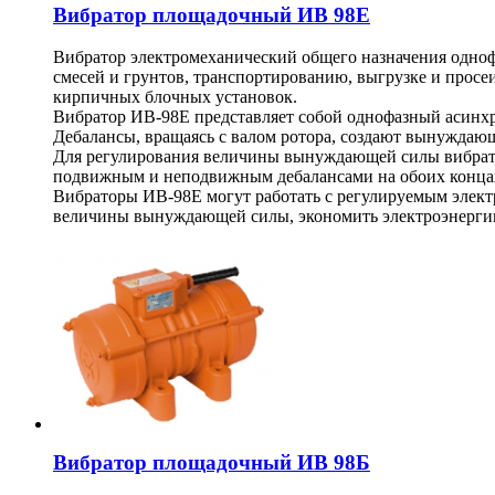
Вибратор площадочный ИВ 98Е
Вибратор электромеханический общего назначения одно
смесей и грунтов, транспортированию, выгрузке и просе
кирпичных блочных установок.
Вибратор ИВ-98Е представляет собой однофазный асинхр
Дебалансы, вращаясь с валом ротора, создают вынуждаю
Для регулирования величины вынуждающей силы вибрато
подвижным и неподвижным дебалансами на обоих концах
Вибраторы ИВ-98Е могут работать с регулируемым элект
величины вынуждающей силы, экономить электроэнергию
Вибратор площадочный ИВ 98Б