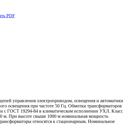
ать PDF
 цепей управления электроприводом, освещения и автоматики
го освещения при частоте 50 Гц. Обмотки трансформаторов
и с ГОСТ 19294-84 в климатическом исполнении УХЛ. Класс
000 м. При высоте свыше 1000 м номинальная мощность
ы трансформаторы относятся к стационарным. Номинальное