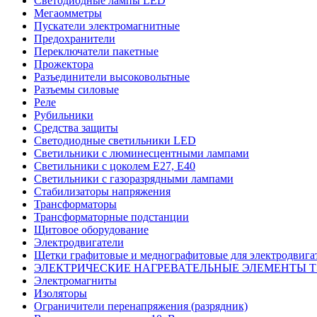
Светодиодные лампы LED
Мегаомметры
Пускатели электромагнитные
Предохранители
Переключатели пакетные
Прожектора
Разъединители высоковольтные
Разъемы силовые
Реле
Рубильники
Средства защиты
Светодиодные светильники LED
Светильники с люминесцентными лампами
Светильники с цоколем E27, Е40
Светильники с газоразрядными лампами
Стабилизаторы напряжения
Трансформаторы
Трансформаторные подстанции
Щитовое оборудование
Электродвигатели
Щетки графитовые и меднографитовые для электродвига
ЭЛЕКТРИЧЕСКИЕ НАГРЕВАТЕЛЬНЫЕ ЭЛЕМЕНТЫ 
Электромагниты
Изоляторы
Ограничители перенапряжения (разрядник)