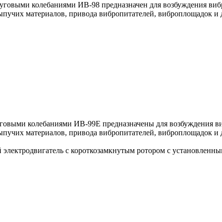
уговыми колебаниями ИВ-98 предназначен для возбуждения виб
пучих материалов, привода вибропитателей, виброплощадок и д
уговыми колебаниями ИВ-99Е предназначены для возбуждения ви
пучих материалов, привода вибропитателей, виброплощадок и д
электродвигатель с короткозамкнутым ротором с установленными