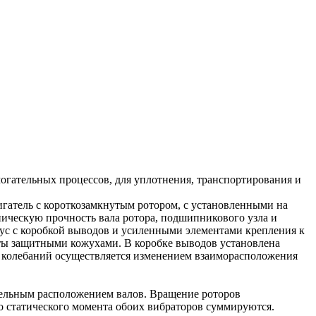
гательных процессов, для уплотнения, транспортирования и
гатель с короткозамкнутым ротором, с установленными на
ническую прочность вала ротора, подшипникового узла и
ус с коробкой выводов и усиленными элементами крепления к
ты защитными кожухами. В коробке выводов установлена
 колебаний осуществляется изменением взаиморасположения
лельным расположением валов. Вращение роторов
 статического момента обоих вибраторов суммируются.