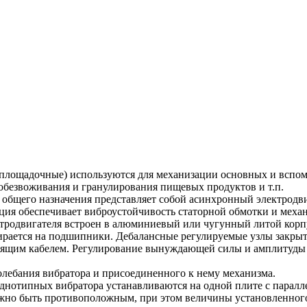
площадочные) используются для механизации основных и вспомо
обезвоживания и гранулирования пищевых продуктов и т.п.
общего назначения представляет собой асинхронный электродви
кция обеспечивает виброустойчивость статорной обмотки и меха
ктродвигателя встроен в алюминиевый или чугунный литой корп
ирается на подшипники. Дебалансные регулируемые узлы закры
одящим кабелем. Регулирование вынуждающей силы и амплитуды
лебания вибратора и присоединенного к нему механизма.
однотипных вибратора устанавливаются на одной плите с парал
лжно быть противоположным, при этом величины установленного